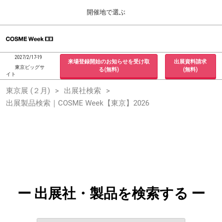
Press
ス
開催地で選ぶ
Escape
キ
to
ッ
close
ホーム
グ
プ
the
ロ
2026年09月30日
し
ー
menu.
インテックス大阪 / INTEX Osaka, Japan
2027/2/17-19
来場登録開始のお知らせを受け取
出展資料請求
バ
て
東京ビッグサ
る(無料)
(無料)
ル
イト
進
ナ
東京展 (２月)
東京展 (２月)
出展社検索
ビ
む
2027年02月17日
ゲ
出展製品検索｜COSME Week【東京】2026
東京ビッグサイト / Tokyo Big Sight, Japan
ー
シ
ョ
大阪展 (９月)
ン
2026年09月30日
を
インテックス大阪 / INTEX Osaka, Japan
折
り
た
た
む
ー 出展社・製品を検索する ー