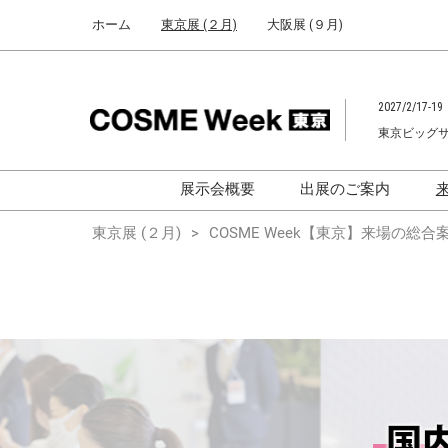
Press
ス
ホーム
東京展 (２月)
大阪展 (９月)
Escape
キ
to
ッ
close
プ
the
2027/2/17-19
し
menu.
東京ビッグ
て
進
む
展示会概要
出展のご案内
化粧品開発展
化粧品開発展
東京展 (２月)
COSME Week【東京】来場の総合案内｜
[国際] 化粧品展
[国際]化粧品展 (C
TOKYO)
化粧品マーケティングEXPO
化粧品マーケティン
ヘアケアEXPO
ヘアケアEXPO
大学による研究
「アカデミック
ム」