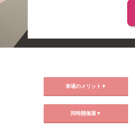
来場のメリット▼
同時開催展▼