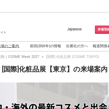
Japanese
来場登
サイト
Japanese
English
来場のご案内
前回(2026年)の情報
出展社の方へ
報道関係
Korean (Naver Blog)
化粧品開発展
COSME Week 2027
[国際] 化粧品展 (COSME TOKYO)
OSME
[国際] 化粧品展 (COSME
[国際]化粧品展【東京】の来場案内
TOKYO)
グEXPO
化粧品マーケティング EXPO
ヘアケア EXPO
成果発表
FAQ
フォーラ
アクセス