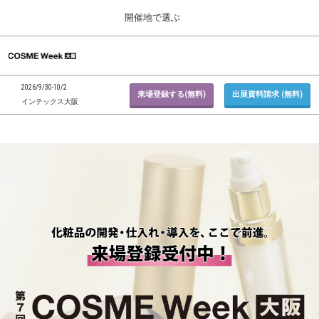
Press
ス
開催地で選ぶ
Escape
キ
to
ッ
close
ホーム
グ
プ
the
ロ
2026年09月30日
し
ー
menu.
インテックス大阪 / INTEX Osaka, Japan
2026/9/30-10/2
バ
来場登録する(無料)
出展資料請求 (無料)
て
インテックス大阪
ル
進
ナ
東京展 (２月)
ビ
む
2027年02月17日
ゲ
東京ビッグサイト / Tokyo Big Sight, Japan
ー
シ
ョ
大阪展 (９月)
ン
2026年09月30日
を
インテックス大阪 / INTEX Osaka, Japan
折
り
た
た
む