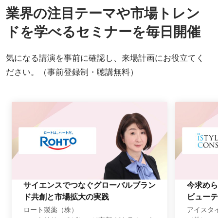
業界の注目テーマや市場トレン
ドを学べるセミナーを毎日開催
気になる講演を事前に確認し、来場計画にお役立てく
ださい。（事前登録制・聴講無料）
サイエンスでつなぐグローバルブラン
今求めら
ド共創と市場拡大の実践
ビューテ
ロート製薬（株）
アイスタ