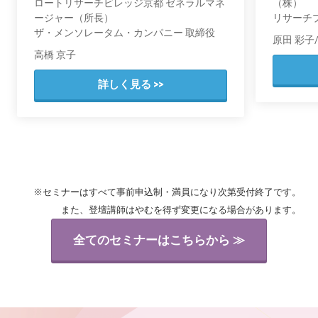
ロートリサーチビレッジ京都 ゼネラルマネ
（株）
ージャー（所長）
リサーチ
ザ・メンソレータム・カンパニー 取締役
原田 彩子
高橋 京子
詳しく見る >>
※セミナーはすべて事前申込制・満員になり次第受付終了です。
また、登壇講師はやむを得ず変更になる場合があります。
全てのセミナーはこちらから ≫