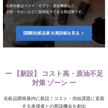
出展対象はコスメ・サプリ・美容機器など。
小売・サロンなどに販路拡大できる商談展です。
[国際]化粧品展 出展詳細を見る ＞
ー 【新設】 コスト高・原油不足
対策 ゾーン ー
化粧品開発展内に新設！コスト・供給課題に直面
する来場者との商談機会を創出