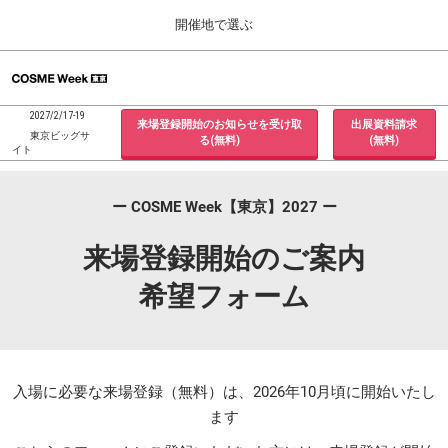
Press
ス
開催地で選ぶ
Escape
キ
to
ッ
close
ホーム
グ
プ
the
ロ
2026年09月30日
し
ー
menu.
インテックス大阪 / INTEX Osaka, Japan
2027/2/17-19
来場登録開始のお知らせを受け取
出展資料請求
バ
て
東京ビッグサ
る(無料)
(無料)
ル
イト
進
ナ
東京展 (２月)
ビ
む
2027年02月17日
ゲ
ー COSME Week【東京】2027 ー
東京ビッグサイト / Tokyo Big Sight, Japan
ー
シ
来場登録開始のご案内
ョ
大阪展 (９月)
ン
2026年09月30日
希望フォーム
を
インテックス大阪 / INTEX Osaka, Japan
折
り
た
た
む
入場に必要な来場登録（無料）は、2026年10月頃に開始いたし
ます