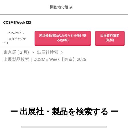
Press
ス
開催地で選ぶ
Escape
キ
to
ッ
close
ホーム
グ
プ
the
ロ
2026年09月30日
し
ー
menu.
インテックス大阪 / INTEX Osaka, Japan
2027/2/17-19
来場登録開始のお知らせを受け取
出展資料請求
バ
て
東京ビッグサ
る(無料)
(無料)
ル
イト
進
ナ
東京展 (２月)
東京展 (２月)
出展社検索
ビ
む
2027年02月17日
ゲ
出展製品検索｜COSME Week【東京】2026
東京ビッグサイト / Tokyo Big Sight, Japan
ー
シ
ョ
大阪展 (９月)
ン
2026年09月30日
を
インテックス大阪 / INTEX Osaka, Japan
折
り
た
た
む
ー 出展社・製品を検索する ー