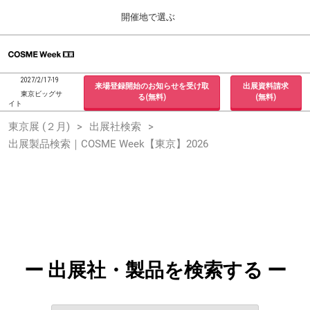
Press
ス
開催地で選ぶ
Escape
キ
to
ッ
close
ホーム
グ
プ
the
ロ
2026年09月30日
し
ー
menu.
インテックス大阪 / INTEX Osaka, Japan
2027/2/17-19
来場登録開始のお知らせを受け取
出展資料請求
バ
て
東京ビッグサ
る(無料)
(無料)
ル
イト
進
ナ
東京展 (２月)
東京展 (２月)
出展社検索
ビ
む
2027年02月17日
ゲ
出展製品検索｜COSME Week【東京】2026
東京ビッグサイト / Tokyo Big Sight, Japan
ー
シ
ョ
大阪展 (９月)
ン
2026年09月30日
を
インテックス大阪 / INTEX Osaka, Japan
折
り
た
た
む
ー 出展社・製品を検索する ー