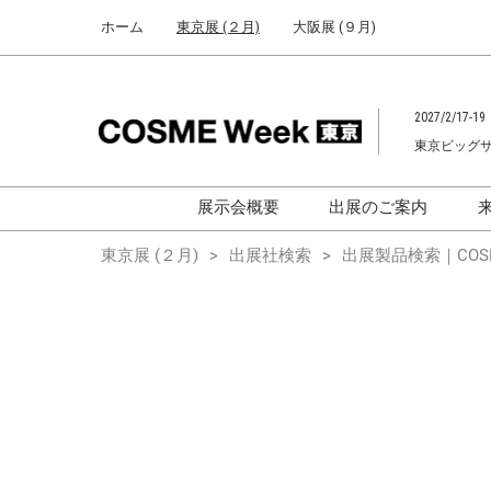
Press
ス
ホーム
東京展 (２月)
大阪展 (９月)
Escape
キ
to
ッ
close
プ
the
2027/2/17-19
し
menu.
東京ビッグ
て
進
む
展示会概要
出展のご案内
化粧品開発展
化粧品開発展
東京展 (２月)
出展社検索
出展製品検索｜COSM
[国際] 化粧品展
[国際]化粧品展 (C
TOKYO)
化粧品マーケティングEXPO
化粧品マーケティン
ヘアケアEXPO
ヘアケアEXPO
大学による研究
「アカデミック
ム」