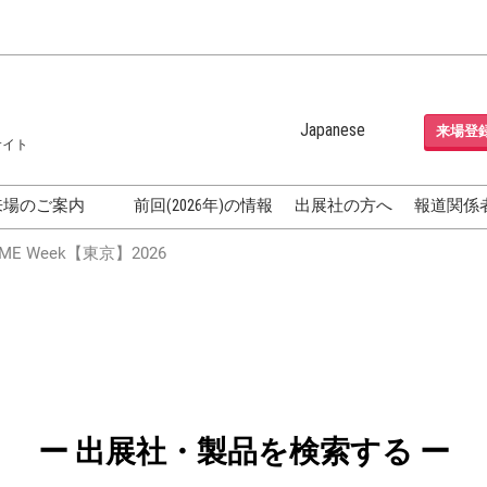
Japanese
来場登
サイト
Japanese
English
来場のご案内
前回(2026年)の情報
出展社の方へ
報道関係
Korean (Naver Blog)
化粧品開発展
E Week【東京】2026
OSME
[国際] 化粧品展 (COSME
TOKYO)
グEXPO
化粧品マーケティング EXPO
ヘアケア EXPO
成果発表
FAQ
ー 出展社・製品を検索する ー
フォーラ
アクセス