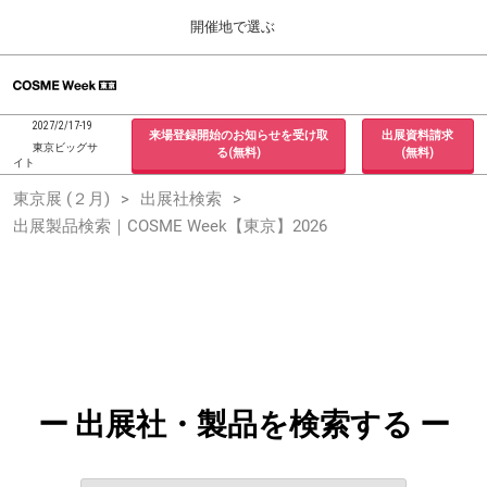
Press
ス
開催地で選ぶ
Escape
キ
to
ッ
close
ホーム
グ
プ
the
ロ
2026年09月30日
し
ー
menu.
インテックス大阪 / INTEX Osaka, Japan
2027/2/17-19
来場登録開始のお知らせを受け取
出展資料請求
バ
て
東京ビッグサ
る(無料)
(無料)
ル
イト
進
ナ
東京展 (２月)
東京展 (２月)
出展社検索
ビ
む
2027年02月17日
ゲ
出展製品検索｜COSME Week【東京】2026
東京ビッグサイト / Tokyo Big Sight, Japan
ー
シ
ョ
大阪展 (９月)
ン
2026年09月30日
を
インテックス大阪 / INTEX Osaka, Japan
折
り
た
た
む
ー 出展社・製品を検索する ー