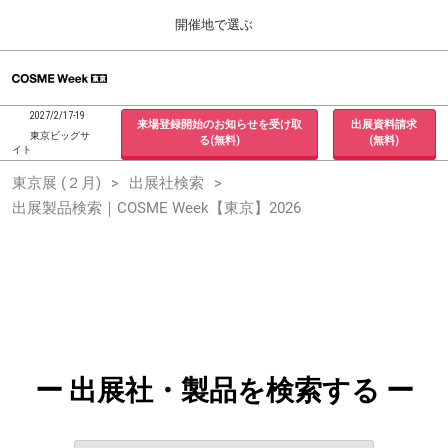
Press
ス
開催地で選ぶ
Escape
キ
to
ッ
close
ホーム
グ
プ
the
ロ
2026年09月30日
し
ー
menu.
インテックス大阪 / INTEX Osaka, Japan
2027/2/17-19
来場登録開始のお知らせを受け取
出展資料請求
バ
て
東京ビッグサ
る(無料)
(無料)
ル
イト
進
ナ
東京展 (２月)
東京展 (２月)
出展社検索
ビ
む
2027年02月17日
ゲ
出展製品検索｜COSME Week【東京】2026
東京ビッグサイト / Tokyo Big Sight, Japan
ー
シ
ョ
大阪展 (９月)
ン
2026年09月30日
を
インテックス大阪 / INTEX Osaka, Japan
折
り
た
た
む
ー 出展社・製品を検索する ー