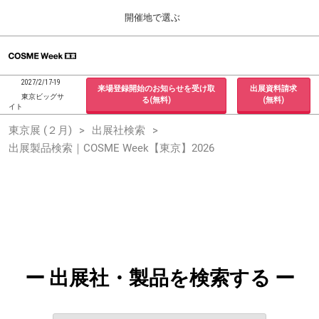
Press
ス
開催地で選ぶ
Escape
キ
to
ッ
close
ホーム
グ
プ
the
ロ
2026年09月30日
し
ー
menu.
インテックス大阪 / INTEX Osaka, Japan
2027/2/17-19
来場登録開始のお知らせを受け取
出展資料請求
バ
て
東京ビッグサ
る(無料)
(無料)
ル
イト
進
ナ
東京展 (２月)
東京展 (２月)
出展社検索
ビ
む
2027年02月17日
ゲ
出展製品検索｜COSME Week【東京】2026
東京ビッグサイト / Tokyo Big Sight, Japan
ー
シ
ョ
大阪展 (９月)
ン
2026年09月30日
を
インテックス大阪 / INTEX Osaka, Japan
折
り
た
た
む
ー 出展社・製品を検索する ー