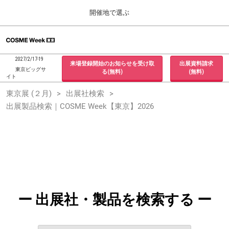
Press
ス
開催地で選ぶ
Escape
キ
to
ッ
close
ホーム
グ
プ
the
ロ
2026年09月30日
し
ー
menu.
インテックス大阪 / INTEX Osaka, Japan
2027/2/17-19
来場登録開始のお知らせを受け取
出展資料請求
バ
て
東京ビッグサ
る(無料)
(無料)
ル
イト
進
ナ
東京展 (２月)
東京展 (２月)
出展社検索
ビ
む
2027年02月17日
ゲ
出展製品検索｜COSME Week【東京】2026
東京ビッグサイト / Tokyo Big Sight, Japan
ー
シ
ョ
大阪展 (９月)
ン
2026年09月30日
を
インテックス大阪 / INTEX Osaka, Japan
折
り
た
た
む
ー 出展社・製品を検索する ー