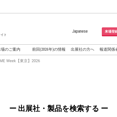
Japanese
来場登
サイト
Japanese
English
来場のご案内
前回(2026年)の情報
出展社の方へ
報道関係
Korean (Naver Blog)
化粧品開発展
E Week【東京】2026
OSME
[国際] 化粧品展 (COSME
TOKYO)
グEXPO
化粧品マーケティング EXPO
ヘアケア EXPO
成果発表
FAQ
ー 出展社・製品を検索する ー
フォーラ
アクセス