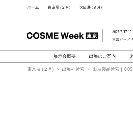
Press
ス
ホーム
東京展 (２月)
大阪展 (９月)
Escape
キ
to
ッ
close
プ
the
2027/2/17-19
し
menu.
東京ビッグ
て
進
む
展示会概要
出展のご案内
化粧品開発展
化粧品開発展
東京展 (２月)
出展社検索
出展製品検索｜COSM
[国際] 化粧品展
[国際]化粧品展 (C
TOKYO)
化粧品マーケティングEXPO
化粧品マーケティン
ヘアケアEXPO
ヘアケアEXPO
大学による研究
「アカデミック
ム」