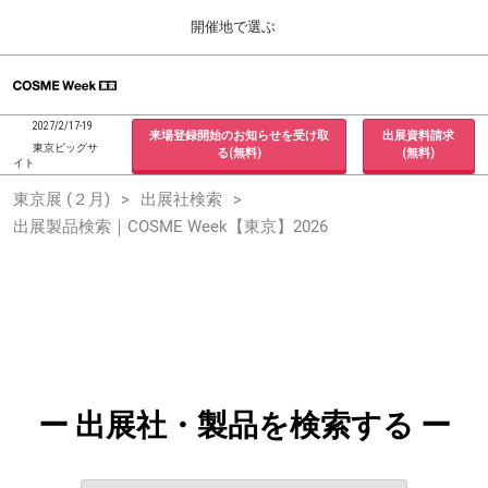
Press
ス
開催地で選ぶ
Escape
キ
to
ッ
close
ホーム
グ
プ
the
ロ
2026年09月30日
し
ー
menu.
インテックス大阪 / INTEX Osaka, Japan
2027/2/17-19
来場登録開始のお知らせを受け取
出展資料請求
バ
て
東京ビッグサ
る(無料)
(無料)
ル
イト
進
ナ
東京展 (２月)
東京展 (２月)
出展社検索
ビ
む
2027年02月17日
ゲ
出展製品検索｜COSME Week【東京】2026
東京ビッグサイト / Tokyo Big Sight, Japan
ー
シ
ョ
大阪展 (９月)
ン
2026年09月30日
を
インテックス大阪 / INTEX Osaka, Japan
折
り
た
た
む
ー 出展社・製品を検索する ー