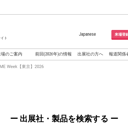
Japanese
来場登
サイト
Japanese
English
来場のご案内
前回(2026年)の情報
出展社の方へ
報道関係
Korean (Naver Blog)
化粧品開発展
E Week【東京】2026
OSME
[国際] 化粧品展 (COSME
TOKYO)
グEXPO
化粧品マーケティング EXPO
ヘアケア EXPO
成果発表
FAQ
ー 出展社・製品を検索する ー
フォーラ
アクセス