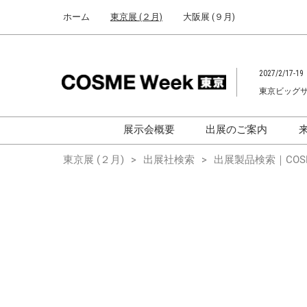
Press
ス
ホーム
東京展 (２月)
大阪展 (９月)
Escape
キ
to
ッ
close
プ
the
2027/2/17-19
し
menu.
東京ビッグ
て
進
む
展示会概要
出展のご案内
化粧品開発展
化粧品開発展
東京展 (２月)
出展社検索
出展製品検索｜COSM
[国際] 化粧品展
[国際]化粧品展 (C
TOKYO)
化粧品マーケティングEXPO
化粧品マーケティン
ヘアケアEXPO
ヘアケアEXPO
大学による研究
「アカデミック
ム」