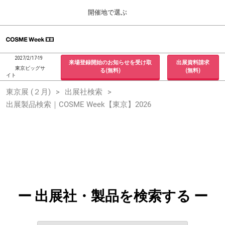
Press
ス
開催地で選ぶ
Escape
キ
to
ッ
close
ホーム
グ
プ
the
ロ
2026年09月30日
し
ー
menu.
インテックス大阪 / INTEX Osaka, Japan
2027/2/17-19
来場登録開始のお知らせを受け取
出展資料請求
バ
て
東京ビッグサ
る(無料)
(無料)
ル
イト
進
ナ
東京展 (２月)
東京展 (２月)
出展社検索
ビ
む
2027年02月17日
ゲ
出展製品検索｜COSME Week【東京】2026
東京ビッグサイト / Tokyo Big Sight, Japan
ー
シ
ョ
大阪展 (９月)
ン
2026年09月30日
を
インテックス大阪 / INTEX Osaka, Japan
折
り
た
た
む
ー 出展社・製品を検索する ー