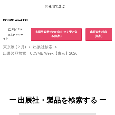
Press
ス
開催地で選ぶ
Escape
キ
to
ッ
close
ホーム
グ
プ
the
ロ
2026年09月30日
し
ー
menu.
インテックス大阪 / INTEX Osaka, Japan
2027/2/17-19
来場登録開始のお知らせを受け取
出展資料請求
バ
て
東京ビッグサ
る(無料)
(無料)
ル
イト
進
ナ
東京展 (２月)
東京展 (２月)
出展社検索
ビ
む
2027年02月17日
ゲ
出展製品検索｜COSME Week【東京】2026
東京ビッグサイト / Tokyo Big Sight, Japan
ー
シ
ョ
大阪展 (９月)
ン
2026年09月30日
を
インテックス大阪 / INTEX Osaka, Japan
折
り
た
た
む
ー 出展社・製品を検索する ー