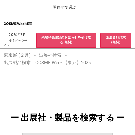
Press
ス
開催地で選ぶ
Escape
キ
to
ッ
close
ホーム
グ
プ
the
ロ
2026年09月30日
し
ー
menu.
インテックス大阪 / INTEX Osaka, Japan
2027/2/17-19
来場登録開始のお知らせを受け取
出展資料請求
バ
て
東京ビッグサ
る(無料)
(無料)
ル
イト
進
ナ
東京展 (２月)
東京展 (２月)
出展社検索
ビ
む
2027年02月17日
ゲ
出展製品検索｜COSME Week【東京】2026
東京ビッグサイト / Tokyo Big Sight, Japan
ー
シ
ョ
大阪展 (９月)
ン
2026年09月30日
を
インテックス大阪 / INTEX Osaka, Japan
折
り
た
た
む
ー 出展社・製品を検索する ー