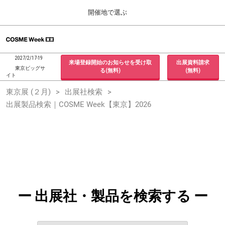
Press
ス
開催地で選ぶ
Escape
キ
to
ッ
close
ホーム
グ
プ
the
ロ
2026年09月30日
し
ー
menu.
インテックス大阪 / INTEX Osaka, Japan
2027/2/17-19
来場登録開始のお知らせを受け取
出展資料請求
バ
て
東京ビッグサ
る(無料)
(無料)
ル
イト
進
ナ
東京展 (２月)
東京展 (２月)
出展社検索
ビ
む
2027年02月17日
ゲ
出展製品検索｜COSME Week【東京】2026
東京ビッグサイト / Tokyo Big Sight, Japan
ー
シ
ョ
大阪展 (９月)
ン
2026年09月30日
を
インテックス大阪 / INTEX Osaka, Japan
折
り
た
た
む
ー 出展社・製品を検索する ー