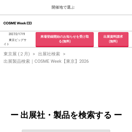
Press
ス
開催地で選ぶ
Escape
キ
to
ッ
close
ホーム
グ
プ
the
ロ
2026年09月30日
し
ー
menu.
インテックス大阪 / INTEX Osaka, Japan
2027/2/17-19
来場登録開始のお知らせを受け取
出展資料請求
バ
て
東京ビッグサ
る(無料)
(無料)
ル
イト
進
ナ
東京展 (２月)
東京展 (２月)
出展社検索
ビ
む
2027年02月17日
ゲ
出展製品検索｜COSME Week【東京】2026
東京ビッグサイト / Tokyo Big Sight, Japan
ー
シ
ョ
大阪展 (９月)
ン
2026年09月30日
を
インテックス大阪 / INTEX Osaka, Japan
折
り
た
た
む
ー 出展社・製品を検索する ー