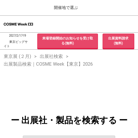
Press
ス
開催地で選ぶ
Escape
キ
to
ッ
close
ホーム
グ
プ
the
ロ
2026年09月30日
し
ー
menu.
インテックス大阪 / INTEX Osaka, Japan
2027/2/17-19
来場登録開始のお知らせを受け取
出展資料請求
バ
て
東京ビッグサ
る(無料)
(無料)
ル
イト
進
ナ
東京展 (２月)
東京展 (２月)
出展社検索
ビ
む
2027年02月17日
ゲ
出展製品検索｜COSME Week【東京】2026
東京ビッグサイト / Tokyo Big Sight, Japan
ー
シ
ョ
大阪展 (９月)
ン
2026年09月30日
を
インテックス大阪 / INTEX Osaka, Japan
折
り
た
た
む
ー 出展社・製品を検索する ー