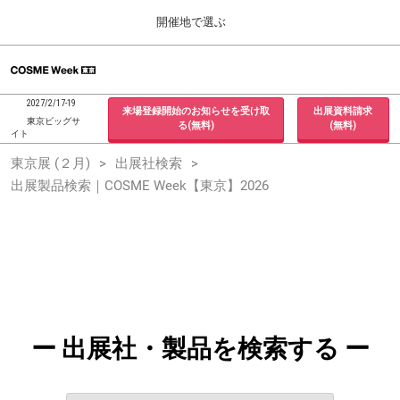
Press
ス
開催地で選ぶ
Escape
キ
to
ッ
close
ホーム
グ
プ
the
ロ
2026年09月30日
し
ー
menu.
インテックス大阪 / INTEX Osaka, Japan
2027/2/17-19
来場登録開始のお知らせを受け取
出展資料請求
バ
て
東京ビッグサ
る(無料)
(無料)
ル
イト
進
ナ
東京展 (２月)
東京展 (２月)
出展社検索
ビ
む
2027年02月17日
ゲ
出展製品検索｜COSME Week【東京】2026
東京ビッグサイト / Tokyo Big Sight, Japan
ー
シ
ョ
大阪展 (９月)
ン
2026年09月30日
を
インテックス大阪 / INTEX Osaka, Japan
折
り
た
た
む
ー 出展社・製品を検索する ー