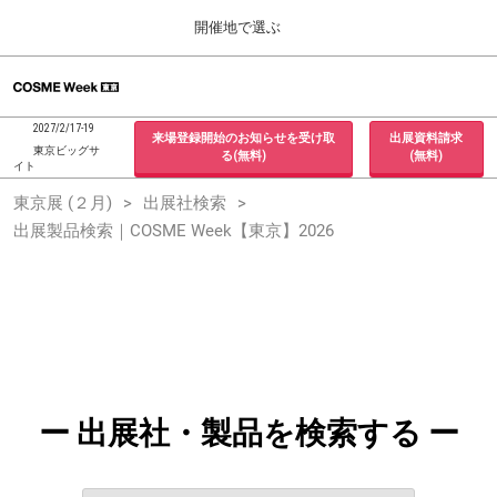
Press
ス
開催地で選ぶ
Escape
キ
to
ッ
close
ホーム
グ
プ
the
ロ
2026年09月30日
し
ー
menu.
インテックス大阪 / INTEX Osaka, Japan
2027/2/17-19
来場登録開始のお知らせを受け取
出展資料請求
バ
て
東京ビッグサ
る(無料)
(無料)
ル
イト
進
ナ
東京展 (２月)
東京展 (２月)
出展社検索
ビ
む
2027年02月17日
ゲ
出展製品検索｜COSME Week【東京】2026
東京ビッグサイト / Tokyo Big Sight, Japan
ー
シ
ョ
大阪展 (９月)
ン
2026年09月30日
を
インテックス大阪 / INTEX Osaka, Japan
折
り
た
た
む
ー 出展社・製品を検索する ー