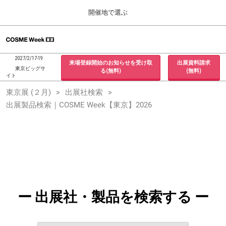
Press
ス
開催地で選ぶ
Escape
キ
to
ッ
close
ホーム
グ
プ
the
ロ
2026年09月30日
し
ー
menu.
インテックス大阪 / INTEX Osaka, Japan
2027/2/17-19
来場登録開始のお知らせを受け取
出展資料請求
バ
て
東京ビッグサ
る(無料)
(無料)
ル
イト
進
ナ
東京展 (２月)
東京展 (２月)
出展社検索
ビ
む
2027年02月17日
ゲ
出展製品検索｜COSME Week【東京】2026
東京ビッグサイト / Tokyo Big Sight, Japan
ー
シ
ョ
大阪展 (９月)
ン
2026年09月30日
を
インテックス大阪 / INTEX Osaka, Japan
折
り
た
た
む
ー 出展社・製品を検索する ー