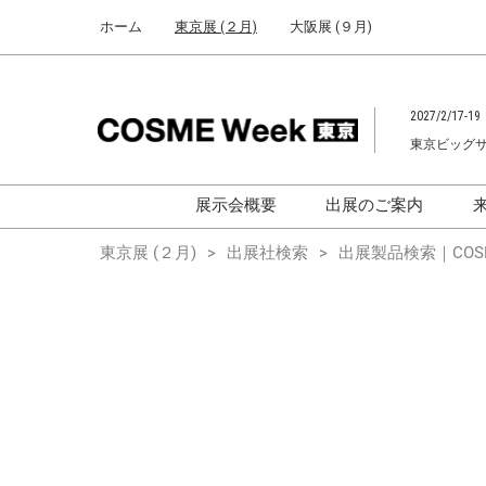
Press
ス
ホーム
東京展 (２月)
大阪展 (９月)
Escape
キ
to
ッ
close
プ
the
2027/2/17-19
し
menu.
東京ビッグ
て
進
む
展示会概要
出展のご案内
化粧品開発展
化粧品開発展
東京展 (２月)
出展社検索
出展製品検索｜COSM
[国際] 化粧品展
[国際]化粧品展 (C
TOKYO)
化粧品マーケティングEXPO
化粧品マーケティン
ヘアケアEXPO
ヘアケアEXPO
大学による研究
「アカデミック
ム」