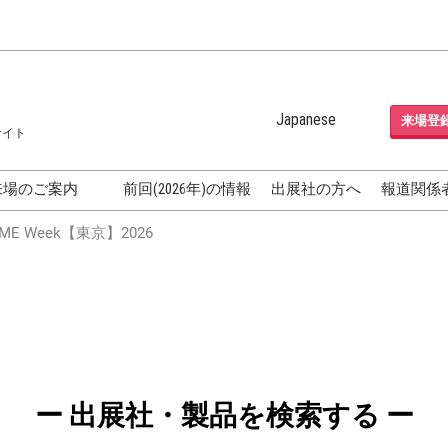
Japanese
来場登
サイト
Japanese
English
来場のご案内
前回(2026年)の情報
出展社の方へ
報道関係
Korean (Naver Blog)
化粧品開発展
E Week【東京】2026
OSME
[国際] 化粧品展 (COSME
TOKYO)
グEXPO
化粧品マーケティング EXPO
ヘアケア EXPO
成果発表
FAQ
ー 出展社・製品を検索する ー
フォーラ
アクセス