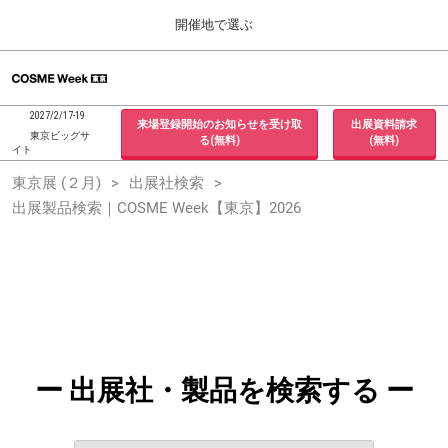
Press
ス
開催地で選ぶ
Escape
キ
to
ッ
close
ホーム
グ
プ
the
ロ
2026年09月30日
し
ー
menu.
インテックス大阪 / INTEX Osaka, Japan
2027/2/17-19
来場登録開始のお知らせを受け取
出展資料請求
バ
て
東京ビッグサ
る(無料)
(無料)
ル
イト
進
ナ
東京展 (２月)
東京展 (２月)
出展社検索
ビ
む
2027年02月17日
ゲ
出展製品検索｜COSME Week【東京】2026
東京ビッグサイト / Tokyo Big Sight, Japan
ー
シ
ョ
大阪展 (９月)
ン
2026年09月30日
を
インテックス大阪 / INTEX Osaka, Japan
折
り
た
た
む
ー 出展社・製品を検索する ー