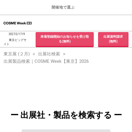
Press
ス
開催地で選ぶ
Escape
キ
to
ッ
close
ホーム
グ
プ
the
ロ
2026年09月30日
し
ー
menu.
インテックス大阪 / INTEX Osaka, Japan
2027/2/17-19
来場登録開始のお知らせを受け取
出展資料請求
バ
て
東京ビッグサ
る(無料)
(無料)
ル
イト
進
ナ
東京展 (２月)
東京展 (２月)
出展社検索
ビ
む
2027年02月17日
ゲ
出展製品検索｜COSME Week【東京】2026
東京ビッグサイト / Tokyo Big Sight, Japan
ー
シ
ョ
大阪展 (９月)
ン
2026年09月30日
を
インテックス大阪 / INTEX Osaka, Japan
折
り
た
た
む
ー 出展社・製品を検索する ー