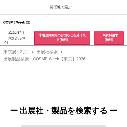
Press
ス
開催地で選ぶ
Escape
キ
to
ッ
close
ホーム
グ
プ
the
ロ
2026年09月30日
し
ー
menu.
インテックス大阪 / INTEX Osaka, Japan
2027/2/17-19
来場登録開始のお知らせを受け取
出展資料請求
バ
て
東京ビッグサ
る(無料)
(無料)
ル
イト
進
ナ
東京展 (２月)
東京展 (２月)
出展社検索
ビ
む
2027年02月17日
ゲ
出展製品検索｜COSME Week【東京】2026
東京ビッグサイト / Tokyo Big Sight, Japan
ー
シ
ョ
大阪展 (９月)
ン
2026年09月30日
を
インテックス大阪 / INTEX Osaka, Japan
折
り
た
た
む
ー 出展社・製品を検索する ー