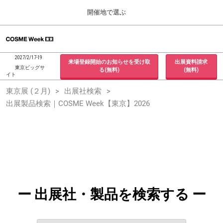
Press
ス
開催地で選ぶ
Escape
キ
to
ッ
close
ホーム
グ
プ
the
ロ
2026年09月30日
し
ー
menu.
インテックス大阪 / INTEX Osaka, Japan
2027/2/17-19
来場登録開始のお知らせを受け取
出展資料請求
バ
て
東京ビッグサ
る(無料)
(無料)
ル
イト
進
ナ
東京展 (２月)
東京展 (２月)
出展社検索
ビ
む
2027年02月17日
ゲ
出展製品検索｜COSME Week【東京】2026
東京ビッグサイト / Tokyo Big Sight, Japan
ー
シ
ョ
大阪展 (９月)
ン
2026年09月30日
を
インテックス大阪 / INTEX Osaka, Japan
折
り
た
た
む
ー 出展社・製品を検索する ー