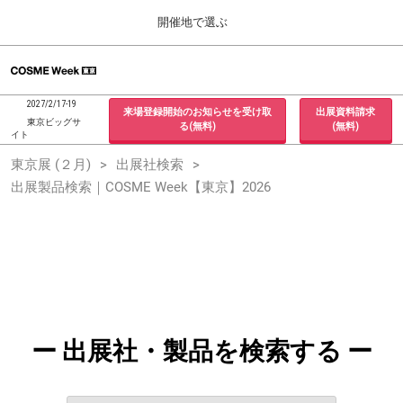
Press
ス
開催地で選ぶ
Escape
キ
to
ッ
close
ホーム
グ
プ
the
ロ
2026年09月30日
し
ー
menu.
インテックス大阪 / INTEX Osaka, Japan
2027/2/17-19
来場登録開始のお知らせを受け取
出展資料請求
バ
て
東京ビッグサ
る(無料)
(無料)
ル
イト
進
ナ
東京展 (２月)
東京展 (２月)
出展社検索
ビ
む
2027年02月17日
ゲ
出展製品検索｜COSME Week【東京】2026
東京ビッグサイト / Tokyo Big Sight, Japan
ー
シ
ョ
大阪展 (９月)
ン
2026年09月30日
を
インテックス大阪 / INTEX Osaka, Japan
折
り
た
た
む
ー 出展社・製品を検索する ー