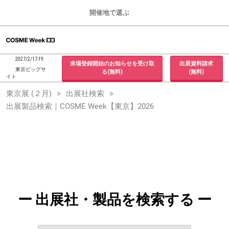
Press
ス
開催地で選ぶ
Escape
キ
to
ッ
close
ホーム
グ
プ
the
ロ
2026年09月30日
し
ー
menu.
インテックス大阪 / INTEX Osaka, Japan
2027/2/17-19
来場登録開始のお知らせを受け取
出展資料請求
バ
て
東京ビッグサ
る(無料)
(無料)
ル
イト
進
ナ
東京展 (２月)
東京展 (２月)
出展社検索
ビ
む
2027年02月17日
ゲ
出展製品検索｜COSME Week【東京】2026
東京ビッグサイト / Tokyo Big Sight, Japan
ー
シ
ョ
大阪展 (９月)
ン
2026年09月30日
を
インテックス大阪 / INTEX Osaka, Japan
折
り
た
た
む
ー 出展社・製品を検索する ー