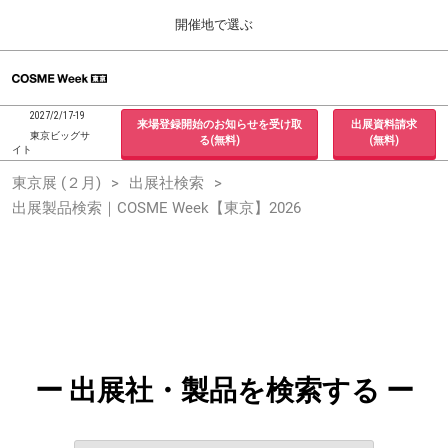
Press
ス
開催地で選ぶ
Escape
キ
to
ッ
close
ホーム
グ
プ
the
ロ
2026年09月30日
し
ー
menu.
インテックス大阪 / INTEX Osaka, Japan
2027/2/17-19
来場登録開始のお知らせを受け取
出展資料請求
バ
て
東京ビッグサ
る(無料)
(無料)
ル
イト
進
ナ
東京展 (２月)
東京展 (２月)
出展社検索
ビ
む
2027年02月17日
ゲ
出展製品検索｜COSME Week【東京】2026
東京ビッグサイト / Tokyo Big Sight, Japan
ー
シ
ョ
大阪展 (９月)
ン
2026年09月30日
を
インテックス大阪 / INTEX Osaka, Japan
折
り
た
た
む
ー 出展社・製品を検索する ー