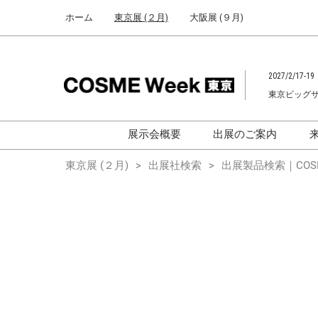
Press
ス
ホーム
東京展 (２月)
大阪展 (９月)
Escape
キ
to
ッ
close
プ
the
2027/2/17-19
し
menu.
東京ビッグ
て
進
む
展示会概要
出展のご案内
化粧品開発展
化粧品開発展
東京展 (２月)
出展社検索
出展製品検索｜COSM
[国際] 化粧品展
[国際]化粧品展 (C
TOKYO)
化粧品マーケティングEXPO
化粧品マーケティン
ヘアケアEXPO
ヘアケアEXPO
大学による研究
「アカデミック
ム」