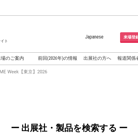
Japanese
来場登
サイト
Japanese
English
来場のご案内
前回(2026年)の情報
出展社の方へ
報道関係
Korean (Naver Blog)
化粧品開発展
E Week【東京】2026
OSME
[国際] 化粧品展 (COSME
TOKYO)
グEXPO
化粧品マーケティング EXPO
ヘアケア EXPO
成果発表
FAQ
ー 出展社・製品を検索する ー
フォーラ
アクセス