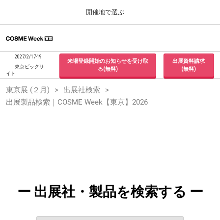
Press
ス
開催地で選ぶ
Escape
キ
to
ッ
close
ホーム
グ
プ
the
ロ
2026年09月30日
し
ー
menu.
インテックス大阪 / INTEX Osaka, Japan
2027/2/17-19
来場登録開始のお知らせを受け取
出展資料請求
バ
て
東京ビッグサ
る(無料)
(無料)
ル
イト
進
ナ
東京展 (２月)
東京展 (２月)
出展社検索
ビ
む
2027年02月17日
ゲ
出展製品検索｜COSME Week【東京】2026
東京ビッグサイト / Tokyo Big Sight, Japan
ー
シ
ョ
大阪展 (９月)
ン
2026年09月30日
を
インテックス大阪 / INTEX Osaka, Japan
折
り
た
た
む
ー 出展社・製品を検索する ー