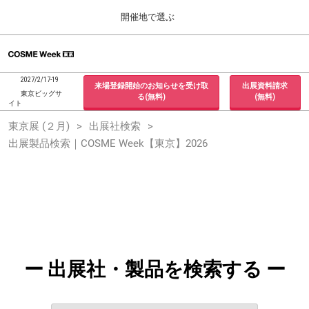
Press
ス
開催地で選ぶ
Escape
キ
to
ッ
close
ホーム
グ
プ
the
ロ
2026年09月30日
し
ー
menu.
インテックス大阪 / INTEX Osaka, Japan
2027/2/17-19
来場登録開始のお知らせを受け取
出展資料請求
バ
て
東京ビッグサ
る(無料)
(無料)
ル
イト
進
ナ
東京展 (２月)
東京展 (２月)
出展社検索
ビ
む
2027年02月17日
ゲ
出展製品検索｜COSME Week【東京】2026
東京ビッグサイト / Tokyo Big Sight, Japan
ー
シ
ョ
大阪展 (９月)
ン
2026年09月30日
を
インテックス大阪 / INTEX Osaka, Japan
折
り
た
た
む
ー 出展社・製品を検索する ー