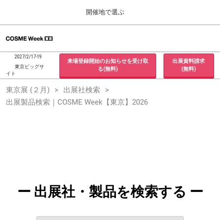
Press
ス
開催地で選ぶ
Escape
キ
to
ッ
close
ホーム
グ
プ
the
ロ
2026年09月30日
し
ー
menu.
インテックス大阪 / INTEX Osaka, Japan
2027/2/17-19
来場登録開始のお知らせを受け取
出展資料請求
バ
て
東京ビッグサ
る(無料)
(無料)
ル
イト
進
ナ
東京展 (２月)
東京展 (２月)
出展社検索
ビ
む
2027年02月17日
ゲ
出展製品検索｜COSME Week【東京】2026
東京ビッグサイト / Tokyo Big Sight, Japan
ー
シ
ョ
大阪展 (９月)
ン
2026年09月30日
を
インテックス大阪 / INTEX Osaka, Japan
折
り
た
た
む
ー 出展社・製品を検索する ー