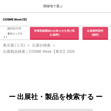
Press
ス
開催地で選ぶ
Escape
キ
to
ッ
close
ホーム
グ
プ
the
ロ
2026年09月30日
し
ー
menu.
インテックス大阪 / INTEX Osaka, Japan
2027/2/17-19
来場登録開始のお知らせを受け取
出展資料請求
バ
て
東京ビッグサ
る(無料)
(無料)
ル
イト
進
ナ
東京展 (２月)
東京展 (２月)
出展社検索
ビ
む
2027年02月17日
ゲ
出展製品検索｜COSME Week【東京】2026
東京ビッグサイト / Tokyo Big Sight, Japan
ー
シ
ョ
大阪展 (９月)
ン
2026年09月30日
を
インテックス大阪 / INTEX Osaka, Japan
折
り
た
た
む
ー 出展社・製品を検索する ー