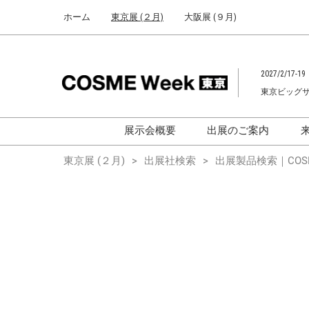
Press
ス
ホーム
東京展 (２月)
大阪展 (９月)
Escape
キ
to
ッ
close
プ
the
2027/2/17-19
し
menu.
東京ビッグ
て
進
む
展示会概要
出展のご案内
化粧品開発展
化粧品開発展
東京展 (２月)
出展社検索
出展製品検索｜COSM
[国際] 化粧品展
[国際]化粧品展 (C
TOKYO)
化粧品マーケティングEXPO
化粧品マーケティン
ヘアケアEXPO
ヘアケアEXPO
大学による研究
「アカデミック
ム」