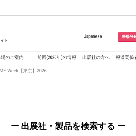
Japanese
来場登
サイト
Japanese
English
来場のご案内
前回(2026年)の情報
出展社の方へ
報道関係
Korean (Naver Blog)
化粧品開発展
E Week【東京】2026
OSME
[国際] 化粧品展 (COSME
TOKYO)
グEXPO
化粧品マーケティング EXPO
ヘアケア EXPO
成果発表
FAQ
ー 出展社・製品を検索する ー
フォーラ
アクセス