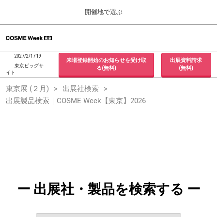
Press
ス
開催地で選ぶ
Escape
キ
to
ッ
close
ホーム
グ
プ
the
ロ
2026年09月30日
し
ー
menu.
インテックス大阪 / INTEX Osaka, Japan
2027/2/17-19
来場登録開始のお知らせを受け取
出展資料請求
バ
て
東京ビッグサ
る(無料)
(無料)
ル
イト
進
ナ
東京展 (２月)
東京展 (２月)
出展社検索
ビ
む
2027年02月17日
ゲ
出展製品検索｜COSME Week【東京】2026
東京ビッグサイト / Tokyo Big Sight, Japan
ー
シ
ョ
大阪展 (９月)
ン
2026年09月30日
を
インテックス大阪 / INTEX Osaka, Japan
折
り
た
た
む
ー 出展社・製品を検索する ー