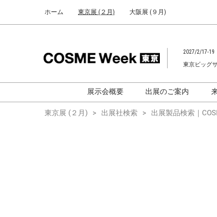
Press
ス
ホーム
東京展 (２月)
大阪展 (９月)
Escape
キ
to
ッ
close
プ
the
2027/2/17-19
し
menu.
東京ビッグ
て
進
む
展示会概要
出展のご案内
化粧品開発展
化粧品開発展
東京展 (２月)
出展社検索
出展製品検索｜COSM
[国際] 化粧品展
[国際]化粧品展 (C
TOKYO)
化粧品マーケティングEXPO
化粧品マーケティン
ヘアケアEXPO
ヘアケアEXPO
大学による研究
「アカデミック
ム」