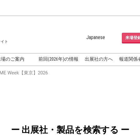
Japanese
来場登
サイト
Japanese
English
来場のご案内
前回(2026年)の情報
出展社の方へ
報道関係
Korean (Naver Blog)
化粧品開発展
E Week【東京】2026
OSME
[国際] 化粧品展 (COSME
TOKYO)
グEXPO
化粧品マーケティング EXPO
ヘアケア EXPO
成果発表
FAQ
ー 出展社・製品を検索する ー
フォーラ
アクセス