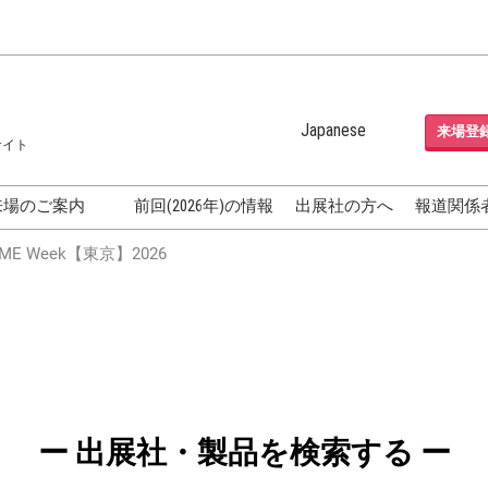
Japanese
来場登
サイト
Japanese
English
来場のご案内
前回(2026年)の情報
出展社の方へ
報道関係
Korean (Naver Blog)
化粧品開発展
E Week【東京】2026
OSME
[国際] 化粧品展 (COSME
TOKYO)
グEXPO
化粧品マーケティング EXPO
ヘアケア EXPO
成果発表
FAQ
ー 出展社・製品を検索する ー
フォーラ
アクセス