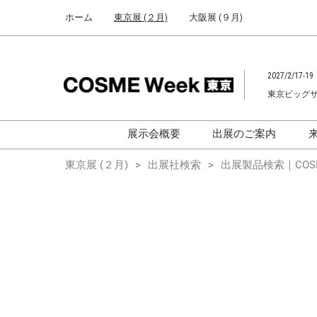
Press
ス
ホーム
東京展 (２月)
大阪展 (９月)
Escape
キ
to
ッ
close
プ
the
2027/2/17-19
し
menu.
東京ビッグ
て
進
む
展示会概要
出展のご案内
化粧品開発展
化粧品開発展
東京展 (２月)
出展社検索
出展製品検索｜COSM
[国際] 化粧品展
[国際]化粧品展 (C
TOKYO)
化粧品マーケティングEXPO
化粧品マーケティン
ヘアケアEXPO
ヘアケアEXPO
大学による研究
「アカデミック
ム」