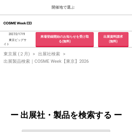
Press
ス
開催地で選ぶ
Escape
キ
to
ッ
close
ホーム
グ
プ
the
ロ
2026年09月30日
し
ー
menu.
インテックス大阪 / INTEX Osaka, Japan
2027/2/17-19
来場登録開始のお知らせを受け取
出展資料請求
バ
て
東京ビッグサ
る(無料)
(無料)
ル
イト
進
ナ
東京展 (２月)
東京展 (２月)
出展社検索
ビ
む
2027年02月17日
ゲ
出展製品検索｜COSME Week【東京】2026
東京ビッグサイト / Tokyo Big Sight, Japan
ー
シ
ョ
大阪展 (９月)
ン
2026年09月30日
を
インテックス大阪 / INTEX Osaka, Japan
折
り
た
た
む
ー 出展社・製品を検索する ー