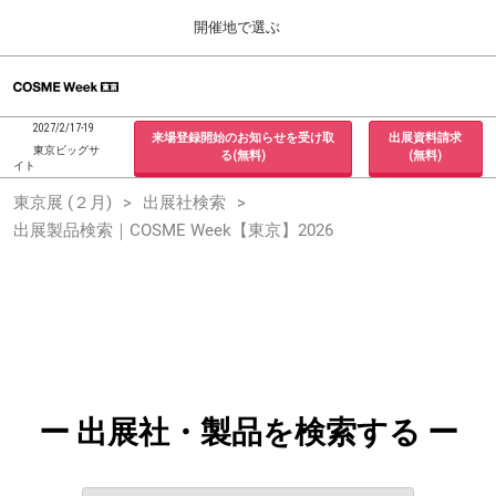
Press
ス
開催地で選ぶ
Escape
キ
to
ッ
close
ホーム
グ
プ
the
ロ
2026年09月30日
し
ー
menu.
インテックス大阪 / INTEX Osaka, Japan
2027/2/17-19
来場登録開始のお知らせを受け取
出展資料請求
バ
て
東京ビッグサ
る(無料)
(無料)
ル
イト
進
ナ
東京展 (２月)
東京展 (２月)
出展社検索
ビ
む
2027年02月17日
ゲ
出展製品検索｜COSME Week【東京】2026
東京ビッグサイト / Tokyo Big Sight, Japan
ー
シ
ョ
大阪展 (９月)
ン
2026年09月30日
を
インテックス大阪 / INTEX Osaka, Japan
折
り
た
た
む
ー 出展社・製品を検索する ー