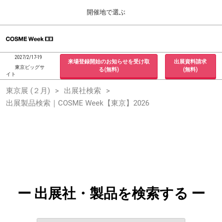
Press
ス
開催地で選ぶ
Escape
キ
to
ッ
close
ホーム
グ
プ
the
ロ
2026年09月30日
し
ー
menu.
インテックス大阪 / INTEX Osaka, Japan
2027/2/17-19
来場登録開始のお知らせを受け取
出展資料請求
バ
て
東京ビッグサ
る(無料)
(無料)
ル
イト
進
ナ
東京展 (２月)
東京展 (２月)
出展社検索
ビ
む
2027年02月17日
ゲ
出展製品検索｜COSME Week【東京】2026
東京ビッグサイト / Tokyo Big Sight, Japan
ー
シ
ョ
大阪展 (９月)
ン
2026年09月30日
を
インテックス大阪 / INTEX Osaka, Japan
折
り
た
た
む
ー 出展社・製品を検索する ー