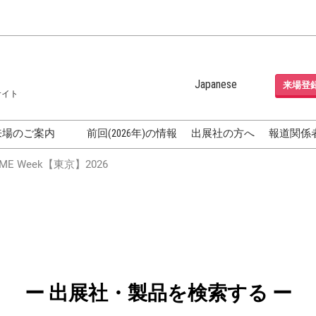
Japanese
来場登
サイト
Japanese
English
来場のご案内
前回(2026年)の情報
出展社の方へ
報道関係
Korean (Naver Blog)
化粧品開発展
E Week【東京】2026
OSME
[国際] 化粧品展 (COSME
TOKYO)
グEXPO
化粧品マーケティング EXPO
ヘアケア EXPO
成果発表
FAQ
ー 出展社・製品を検索する ー
フォーラ
アクセス