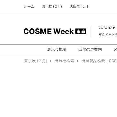
Press
ス
ホーム
東京展 (２月)
大阪展 (９月)
Escape
キ
to
ッ
close
プ
the
2027/2/17-19
し
menu.
東京ビッグ
て
進
む
展示会概要
出展のご案内
化粧品開発展
化粧品開発展
東京展 (２月)
出展社検索
出展製品検索｜COSM
[国際] 化粧品展
[国際]化粧品展 (C
TOKYO)
化粧品マーケティングEXPO
化粧品マーケティン
ヘアケアEXPO
ヘアケアEXPO
大学による研究
「アカデミック
ム」