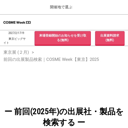
Press
ス
開催地で選ぶ
Escape
キ
to
ッ
close
ホーム
グ
プ
the
ロ
2026年09月30日
し
ー
menu.
インテックス大阪 / INTEX Osaka, Japan
2027/2/17-19
来場登録開始のお知らせを受け取
出展資料請求
バ
て
東京ビッグサ
る(無料)
(無料)
ル
イト
進
ナ
東京展 (２月)
東京展 (２月)
ビ
む
2027年02月17日
ゲ
前回の出展製品検索｜COSME Week【東京】2025
東京ビッグサイト / Tokyo Big Sight, Japan
ー
シ
ョ
大阪展 (９月)
ン
2026年09月30日
を
インテックス大阪 / INTEX Osaka, Japan
折
り
た
た
む
ー 前回(2025年)の出展社・製品を
検索する ー