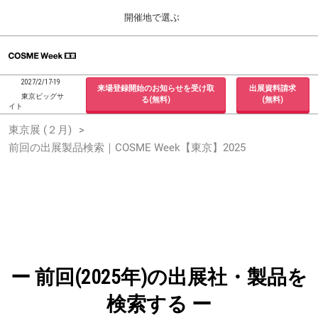
Press
ス
開催地で選ぶ
Escape
キ
to
ッ
close
ホーム
グ
プ
the
ロ
2026年09月30日
し
ー
menu.
インテックス大阪 / INTEX Osaka, Japan
2027/2/17-19
来場登録開始のお知らせを受け取
出展資料請求
バ
て
東京ビッグサ
る(無料)
(無料)
ル
イト
進
ナ
東京展 (２月)
東京展 (２月)
ビ
む
2027年02月17日
ゲ
前回の出展製品検索｜COSME Week【東京】2025
東京ビッグサイト / Tokyo Big Sight, Japan
ー
シ
ョ
大阪展 (９月)
ン
2026年09月30日
を
インテックス大阪 / INTEX Osaka, Japan
折
り
た
た
む
ー 前回(2025年)の出展社・製品を
検索する ー