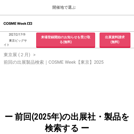
Press
ス
開催地で選ぶ
Escape
キ
to
ッ
close
ホーム
グ
プ
the
ロ
2026年09月30日
し
ー
menu.
インテックス大阪 / INTEX Osaka, Japan
2027/2/17-19
来場登録開始のお知らせを受け取
出展資料請求
バ
て
東京ビッグサ
る(無料)
(無料)
ル
イト
進
ナ
東京展 (２月)
東京展 (２月)
ビ
む
2027年02月17日
ゲ
前回の出展製品検索｜COSME Week【東京】2025
東京ビッグサイト / Tokyo Big Sight, Japan
ー
シ
ョ
大阪展 (９月)
ン
2026年09月30日
を
インテックス大阪 / INTEX Osaka, Japan
折
り
た
た
む
ー 前回(2025年)の出展社・製品を
検索する ー