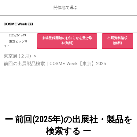
Press
ス
開催地で選ぶ
Escape
キ
to
ッ
close
ホーム
グ
プ
the
ロ
2026年09月30日
し
ー
menu.
インテックス大阪 / INTEX Osaka, Japan
2027/2/17-19
来場登録開始のお知らせを受け取
出展資料請求
バ
て
東京ビッグサ
る(無料)
(無料)
ル
イト
進
ナ
東京展 (２月)
東京展 (２月)
ビ
む
2027年02月17日
ゲ
前回の出展製品検索｜COSME Week【東京】2025
東京ビッグサイト / Tokyo Big Sight, Japan
ー
シ
ョ
大阪展 (９月)
ン
2026年09月30日
を
インテックス大阪 / INTEX Osaka, Japan
折
り
た
た
む
ー 前回(2025年)の出展社・製品を
検索する ー