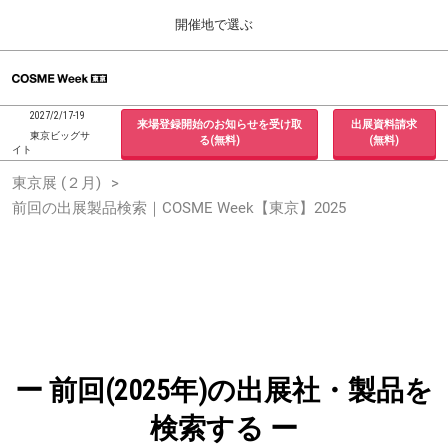
Press
ス
開催地で選ぶ
Escape
キ
to
ッ
close
ホーム
グ
プ
the
ロ
2026年09月30日
し
ー
menu.
インテックス大阪 / INTEX Osaka, Japan
2027/2/17-19
来場登録開始のお知らせを受け取
出展資料請求
バ
て
東京ビッグサ
る(無料)
(無料)
ル
イト
進
ナ
東京展 (２月)
東京展 (２月)
ビ
む
2027年02月17日
ゲ
前回の出展製品検索｜COSME Week【東京】2025
東京ビッグサイト / Tokyo Big Sight, Japan
ー
シ
ョ
大阪展 (９月)
ン
2026年09月30日
を
インテックス大阪 / INTEX Osaka, Japan
折
り
た
た
む
ー 前回(2025年)の出展社・製品を
検索する ー