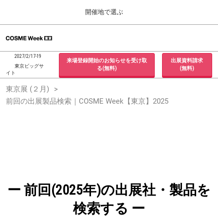
Press
ス
開催地で選ぶ
Escape
キ
to
ッ
close
ホーム
グ
プ
the
ロ
2026年09月30日
し
ー
menu.
インテックス大阪 / INTEX Osaka, Japan
2027/2/17-19
来場登録開始のお知らせを受け取
出展資料請求
バ
て
東京ビッグサ
る(無料)
(無料)
ル
イト
進
ナ
東京展 (２月)
東京展 (２月)
ビ
む
2027年02月17日
ゲ
前回の出展製品検索｜COSME Week【東京】2025
東京ビッグサイト / Tokyo Big Sight, Japan
ー
シ
ョ
大阪展 (９月)
ン
2026年09月30日
を
インテックス大阪 / INTEX Osaka, Japan
折
り
た
た
む
ー 前回(2025年)の出展社・製品を
検索する ー